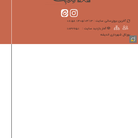
آخرین بروزرسانی سایت : 1405/04/13 08:58
آمار بازدید سایت :
1842651
پورتال شهرداری انديشه