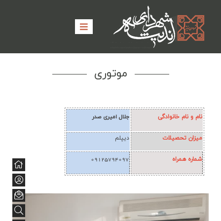
موتوری
نام و نام خانوادگی
جلال امیری صدر
میزان تحصیلات
دیپلم
شماره همراه
09125794097