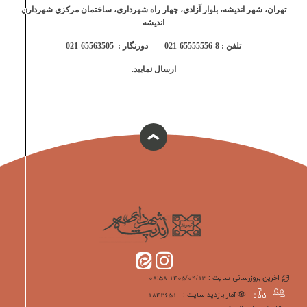
تهران، شهر انديشه، بلوار آزادي، چهار راه شهرداری، ساختمان مركزي شهرداري
انديشه
تلفن : 8-65555556-021 دورنگار : 65563505-021
ارسال نمایید.
آخرین بروزرسانی سایت : 1405/04/13 08:58
آمار بازدید سایت :
1842651