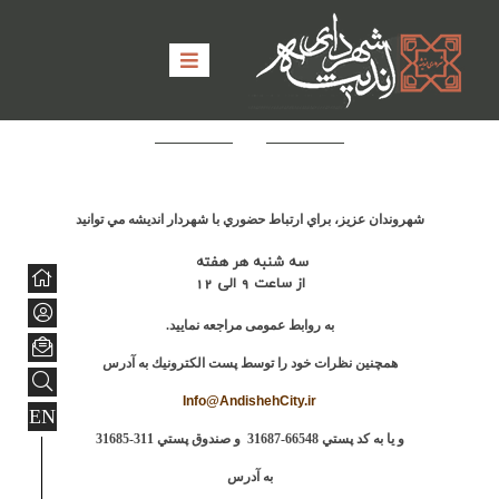
شهروندان عزیز، براي ارتباط حضوري با شهردار اندیشه مي توانید
سه شنبه هر هفته
از ساعت 9 الي 12
به روابط عمومی مراجعه نمایید.
همچنين نظرات خود را توسط پست الكترونيك به آدرس
Info@AndishehCity.ir
EN
و يا به كد پستي 66548-31687 و صندوق پستي 311-31685
به آدرس