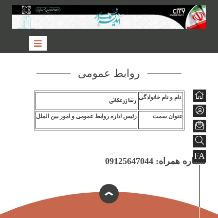
روابط عمومی
نام و نام خانوادگی
رضا زرعکانی
عنوان سمت
رئیس اداره روابط عمومی و امور بین الملل
FA
شماره همراه: 09125647044