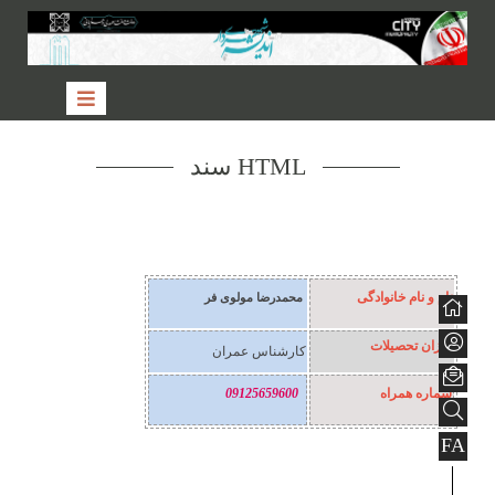
سند HTML
نام و نام خانوادگی
محمدرضا مولوی فر
میزان تحصیلات
کارشناس عمران
شماره همراه
09125659600
FA