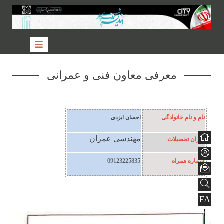
معرفی معاون فنی و عمرانی
نام و نام خانوادگی
احسان ایزدی
مهندسی عمران
میزان تحصیلات
شماره همراه
09123225835
FA