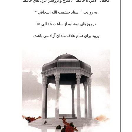
محفل " دمي با حافظ " ، شرح و بررسي غزل هاي حافظ
به روايت " استاد حشمت الله اسحاقي "
در روزهاي دوشنبه از ساعت 16 الي 18
ورود براي تمام علاقه مندان آزاد مي باشد .