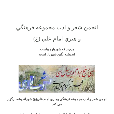
انجمن شعر و ادب مجموعه فرهنگي
و هنري امام علي (ع)
هرچند كه شهريار زيباست
انديشـه نگين شهريار است
انجمن شعر و ادب مجموعه فرهنگي وهنري امام علي(ع) شهرانديشه برگزار
مي كند