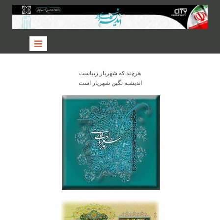
هرچند كه شهريار زيباست
انديشـه نگين شهريار است