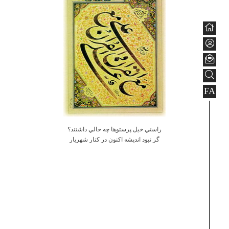
FA
راستي خيل پرستوها چه حالي داشتند؟
گر نبود انديشه اكنون در كنار شهريار