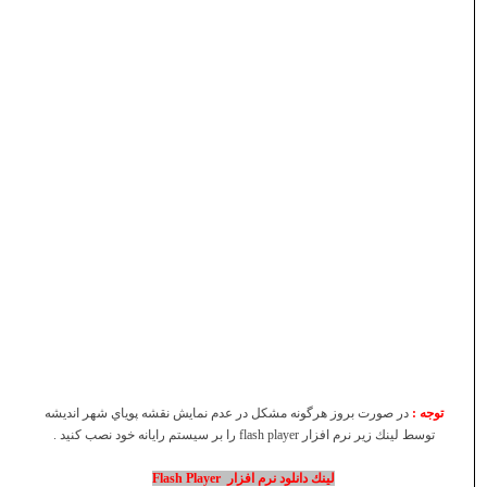
توجه :
در صورت بروز هرگونه مشكل در عدم نمايش نقشه پوياي شهر انديشه
توسط لينك زير نرم افزار
flash player
را بر سيستم رايانه خود نصب كنيد .
لينك دانلود نرم افزار
Flash Player