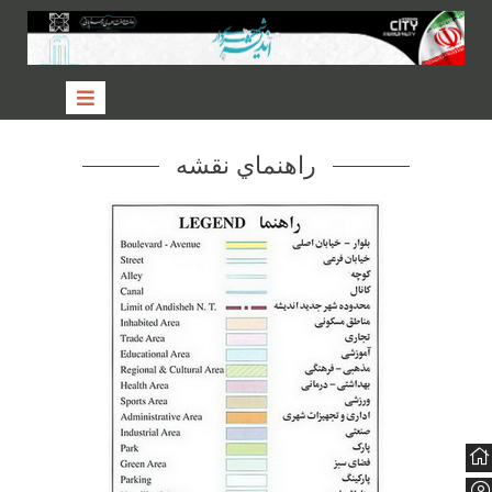
راهنماي نقشه