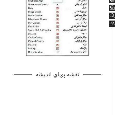
FA
نقشه پوياي انديشه