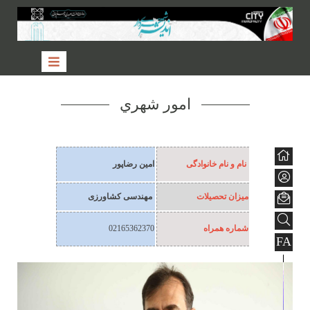
امور شهري
نام و نام خانوادگی
امین رضاپور
میزان تحصیلات
مهندسی کشاورزی
شماره همراه
02165362370
FA