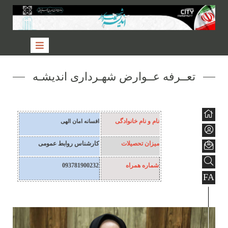
تعــرفه عــوارض شهـرداری اندیشـه
نام و نام خانوادگی
افسانه امان الهی
میزان تحصیلات
کارشناس روابط عمومی
شماره همراه
093781900232
FA