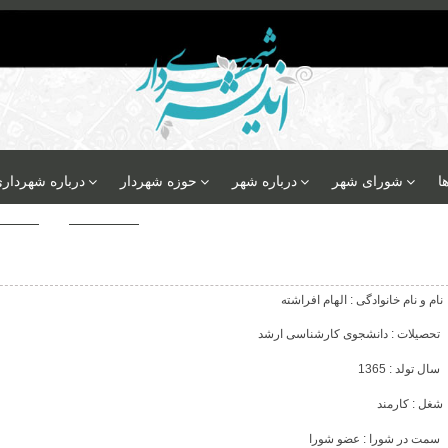
ا
شورای شهر
درباره شهر
حوزه شهردار
درباره شهردار
نام و نام خانوادگی : الهام افراشته
تحصیلات : دانشجوی کارشناسی ارشد
سال تولد : 1365
شغل : کارمند
سمت در شورا : عضو شورا