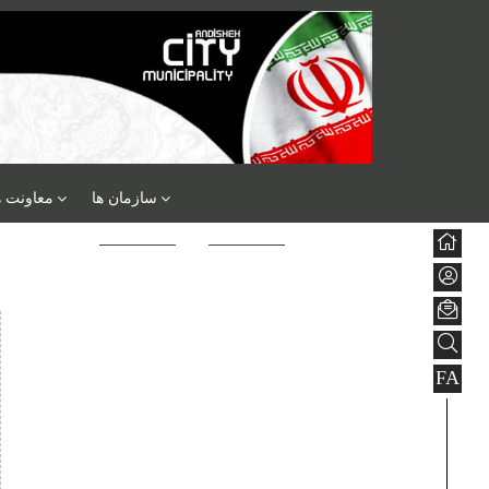
سازمان ها
معاونت ه
FA