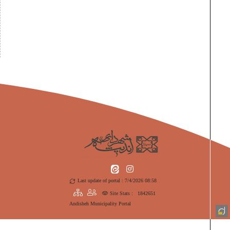
Last update of portal : 7/4/2026 08:58
Site Stats :
1842651
Andisheh Municipality Portal