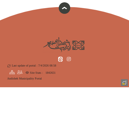
Last update of portal : 7/4/2026 08:58
Site Stats :
1842651
Andisheh Municipality Portal