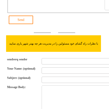
Send
با نظرات راه گشای خود مسئولین را در مدیریت هر چه بهتر شهر یاری نمایید
sendrerq sender
Your Name: (optional)
Subject: (optional)
Message Body: