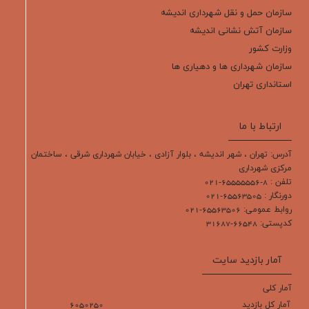
سازمان حمل و نقل شهرداری اندیشه
سازمان آتش نشانی اندیشه
وزارت کشور
سازمان شهرداری ها و دهیاری ها
استانداری تهران
شهرداری های کشور
اطلاع رسانی شهرداری ها
ارتباط با ما
آدرس: تهران ، شهر انديشه ، بلوار آزادي ، خیابان شهرداری شرقی ، ساختمان
مركزي شهرداري
تلفن : 8-65555556-021
دورنگار : 65563505-021
روابط عمومی: 65563506-021
كدپستي: 66548-31687
آمار بازدید سایت
آمار کلی
آمار کل بازدید
6050250