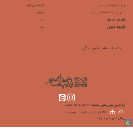
پربیننده ترین روز
1405/04/13
آمار پر بيننده ترين روز
1312
بازديد امروز
22
بازديد ديروز
76
نماد اعتماد الکترونیکی
آخرین بروزرسانی سایت : 1405/04/13 08:58
آمار بازدید سایت :
1842651
پورتال شهرداری انديشه